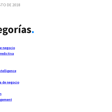
STO DE 2018
egorías
.
de negocio
redictiva
ntelligence
a de negocio
n
agement