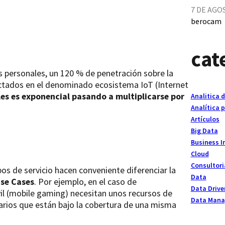
7 DE AGO
berocam
cat
s personales, un 120 % de penetración sobre la
ectados en el denominado ecosistema IoT (Internet
les es exponencial pasando a multiplicarse por
Analitica 
Analítica p
Artículos
Big Data
Business I
Cloud
Consultori
pos de servicio hacen conveniente diferenciar la
Data
se Cases
. Por ejemplo, en el caso de
Data Drive
il (mobile gaming) necesitan unos recursos de
Data Man
uarios que están bajo la cobertura de una misma