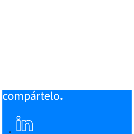
compártelo
.