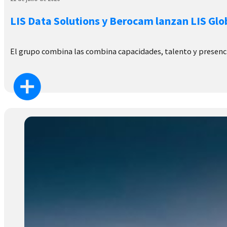
LIS Data Solutions y Berocam lanzan LIS Glo
El grupo combina las combina capacidades, talento y presenc