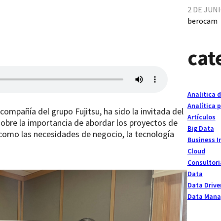
2 DE JUNI
berocam
cat
Analitica 
Analítica p
 compañía del grupo Fujitsu, ha sido la invitada del
Artículos
 sobre la importancia de abordar los proyectos de
Big Data
como las necesidades de negocio, la tecnología
Business I
Cloud
Consultori
Data
Data Drive
Data Man