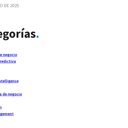
O DE 2025
egorías
.
de negocio
redictiva
ntelligence
a de negocio
n
agement