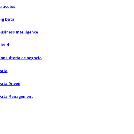
Artículos
Big Data
Business Intelligence
Cloud
Consultoria de negocio
Data
Data Driven
Data Management