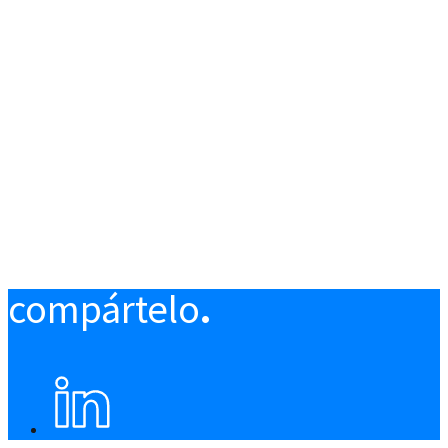
compártelo
.