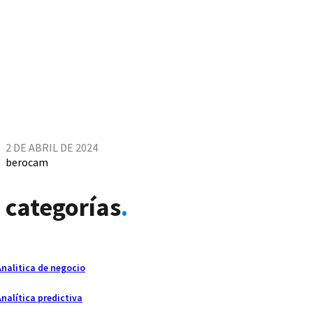
2 DE ABRIL DE 2024
berocam
categorías
.
Analitica de negocio
Analítica predictiva