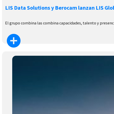
LIS Data Solutions y Berocam lanzan LIS Glo
El grupo combina las combina capacidades, talento y presenc