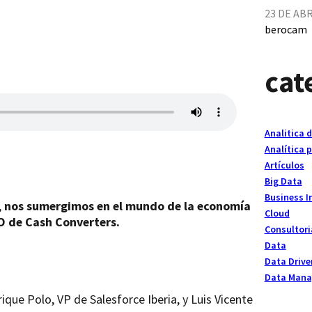
23 DE ABR
berocam
cat
Analitica 
Analítica p
Artículos
Big Data
Business I
,
nos sumergimos en el mundo de la economía
Cloud
O de Cash Converters.
Consultori
Data
Data Drive
Data Man
ique Polo, VP de Salesforce Iberia, y Luis Vicente