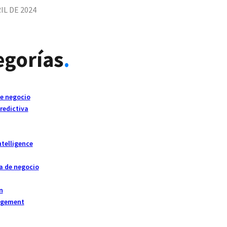
IL DE 2024
egorías
.
de negocio
redictiva
ntelligence
a de negocio
n
agement