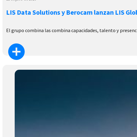
LIS Data Solutions y Berocam lanzan LIS Glo
El grupo combina las combina capacidades, talento y presenc