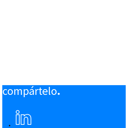
compártelo
.