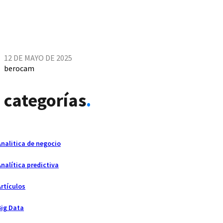
12 DE MAYO DE 2025
berocam
categorías
.
Analitica de negocio
Analítica predictiva
Artículos
Big Data