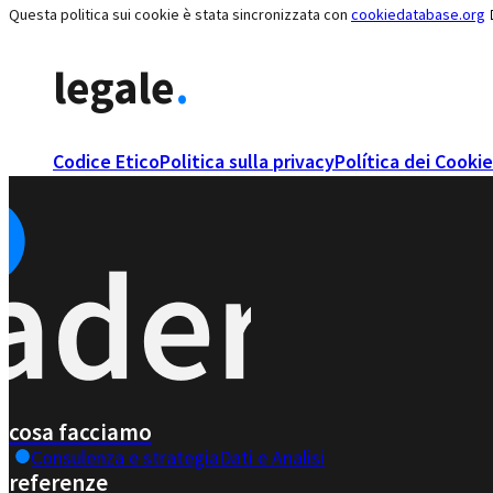
Questa politica sui cookie è stata sincronizzata con
cookiedatabase.org
legale
.
Codice Etico
Politica sulla privacy
Política dei Cookie
cosa facciamo
Consulenza e strategia
Dati e Analisi
referenze