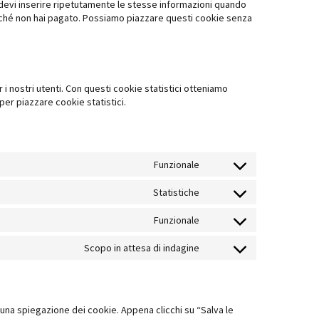
n devi inserire ripetutamente le stesse informazioni quando
finché non hai pagato. Possiamo piazzare questi cookie senza
 i nostri utenti. Con questi cookie statistici otteniamo
er piazzare cookie statistici.
Funzionale
Consent
to
Statistiche
Consent
service
to
Funzionale
wordpress
Consent
service
to
Scopo in attesa di indagine
google-
Consent
service
analytics
to
wpml
service
varie
 una spiegazione dei cookie. Appena clicchi su “Salva le