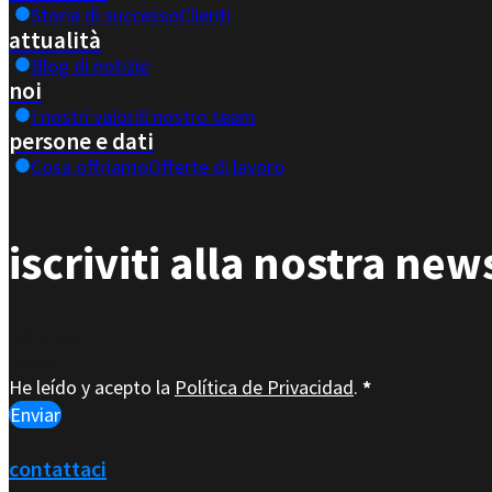
Storie di successo
Clienti
attualità
Blog di notizie
noi
I nostri valori
Il nostro team
persone e dati
Cosa offriamo
Offerte di lavoro
iscriviti alla nostra new
Section
He leído y acepto la
Política de Privacidad
.
*
Enviar
contattaci