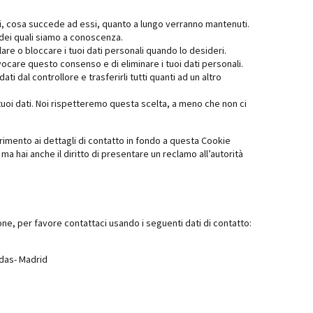
ari, cosa succede ad essi, quanto a lungo verranno mantenuti.
li dei quali siamo a conoscenza.
ellare o bloccare i tuoi dati personali quando lo desideri.
 revocare questo consenso e di eliminare i tuoi dati personali.
oi dati dal controllore e trasferirli tutti quanti ad un altro
i tuoi dati. Noi rispetteremo questa scelta, a meno che non ci
ferimento ai dettagli di contatto in fondo a questa Cookie
ma hai anche il diritto di presentare un reclamo all’autorità
e, per favore contattaci usando i seguenti dati di contatto:
das- Madrid