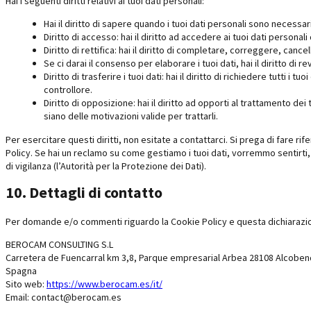
Hai i seguenti diritti relativi ai tuoi dati personali:
Hai il diritto di sapere quando i tuoi dati personali sono necess
Diritto di accesso: hai il diritto ad accedere ai tuoi dati persona
Diritto di rettifica: hai il diritto di completare, correggere, canc
Se ci darai il consenso per elaborare i tuoi dati, hai il diritto di
Diritto di trasferire i tuoi dati: hai il diritto di richiedere tutti i tu
controllore.
Diritto di opposizione: hai il diritto ad opporti al trattamento de
siano delle motivazioni valide per trattarli.
Per esercitare questi diritti, non esitate a contattarci. Si prega di fare ri
Policy. Se hai un reclamo su come gestiamo i tuoi dati, vorremmo sentirti, 
di vigilanza (l’Autorità per la Protezione dei Dati).
10. Dettagli di contatto
Per domande e/o commenti riguardo la Cookie Policy e questa dichiarazion
BEROCAM CONSULTING S.L
Carretera de Fuencarral km 3,8, Parque empresarial Arbea 28108 Alcoben
Spagna
Sito web:
https://www.berocam.es/it/
Email:
contact@
berocam.es