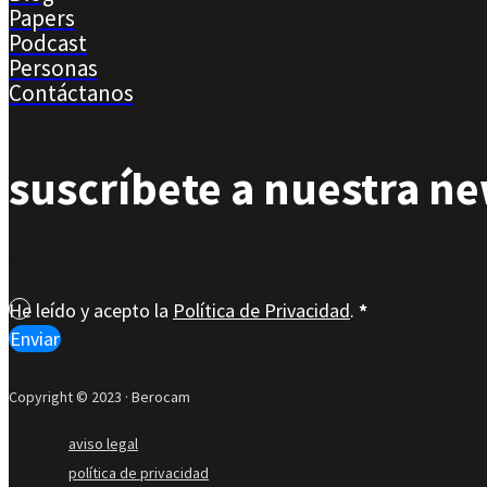
Papers
Podcast
Personas
Contáctanos
suscríbete a nuestra ne
Section
He leído y acepto la
Política de Privacidad
.
*
Enviar
Copyright © 2023 · Berocam
aviso legal
política de privacidad