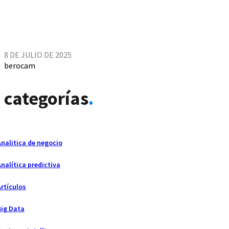
8 DE JULIO DE 2025
berocam
categorías
.
Analitica de negocio
Analítica predictiva
Artículos
Big Data