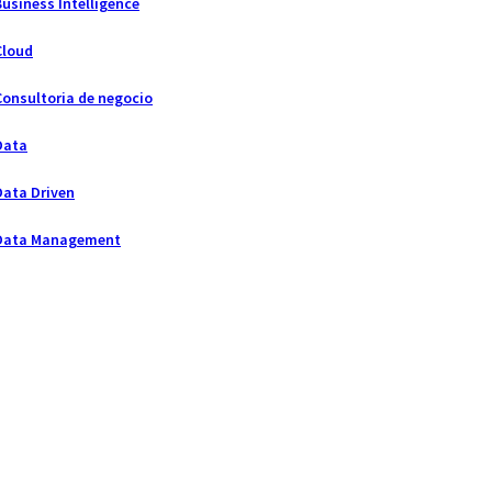
Business Intelligence
Cloud
Consultoria de negocio
Data
Data Driven
Data Management