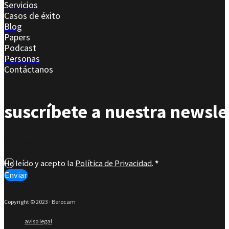
Servicios
Casos de éxito
Blog
Papers
Podcast
Personas
Contáctanos
suscríbete a nuestra newsle
Section
He leído y acepto la
Política de Privacidad
.
*
Enviar
Copyright © 2023 · Berocam
aviso legal