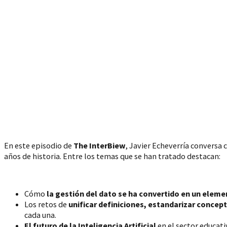
En este episodio de
The InterBiew
, Javier Echeverría conversa
años de historia. Entre los temas que se han tratado destacan:
Cómo
la gestión del dato se ha convertido en un elem
Los retos de
unificar definiciones, estandarizar concep
cada una.
El futuro de la Inteligencia Artificial
en el sector educati