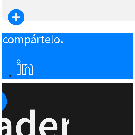
compártelo
.