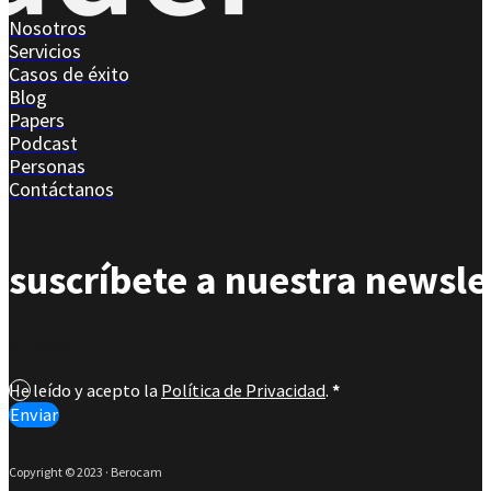
Nosotros
Servicios
Casos de éxito
Blog
Papers
Podcast
Personas
Contáctanos
suscríbete a nuestra newsle
Section
He leído y acepto la
Política de Privacidad
.
*
Enviar
Copyright © 2023 · Berocam