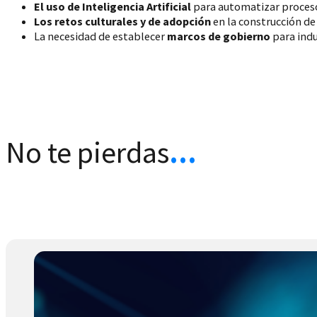
El uso de Inteligencia Artificial
para automatizar procesos
Los retos culturales y de adopción
en la construcción de
La necesidad de establecer
marcos de gobierno
para indus
No te pierdas
.
.
.